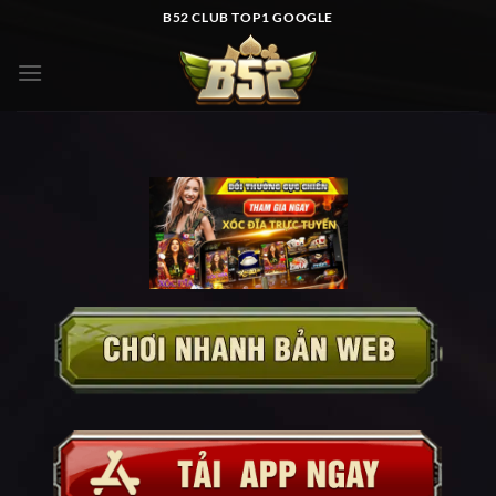
Chuyển
B52 CLUB TOP1 GOOGLE
đến
nội
dung