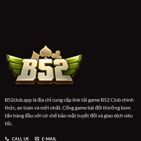
B52club.app là địa chỉ cung cấp link tải game B52 Club chính
thức, an toàn và mới nhất. Cổng game bài đổi thưởng bom
tấn hàng đầu với cơ chế bảo mật tuyệt đối và giao dịch siêu
tốc.
CALL US
E-MAIL