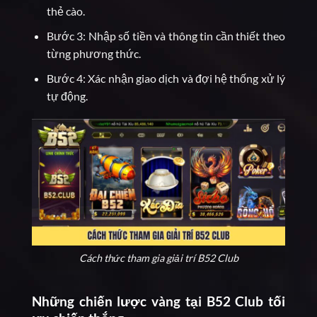
thẻ cào.
Bước 3: Nhập số tiền và thông tin cần thiết theo
từng phương thức.
Bước 4: Xác nhận giao dịch và đợi hệ thống xử lý
tự động.
Cách thức tham gia giải trí B52 Club
Những chiến lược vàng tại B52 Club tối