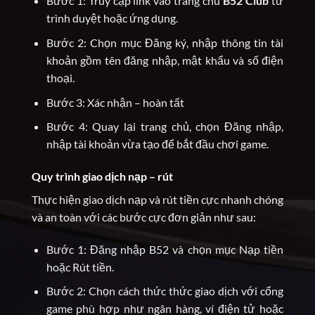
Bước 1: Truy cập link vào trang chủ
B52 Club
từ
trình duyệt hoặc ứng dụng.
Bước 2: Chọn mục Đăng ký, nhập thông tin tài
khoản gồm tên đăng nhập, mật khẩu và số điện
thoại.
Bước 3: Xác nhận – hoàn tất
Bước 4: Quay lại trang chủ, chọn Đăng nhập,
nhập tài khoản vừa tạo để bắt đầu chơi game.
Quy trình giao dịch nạp – rút
Thực hiện giao dịch nạp và rút tiền cực nhanh chóng
và an toàn với các bước cực đơn giản như sau:
Bước 1: Đăng nhập B52 và chọn mục Nạp tiền
hoặc Rút tiền.
Bước 2: Chọn cách thức thức giao dịch với cổng
game phù hợp như ngân hàng, ví điện tử hoặc