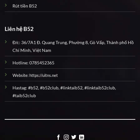
Rút tiền B52
Liên hệ B52
Đ/c: 36/7A1 Đ. Quang Trung, Phường 8, Gò Vấp, Thành phố Hồ
Chí Minh, Việt Nam
Hotline: 0785452365
Website:
https://uitns.net
Hastag: #
b52
, #
b52club
, #
linktaib52
, #
linktaib52club
,
#
taib52club