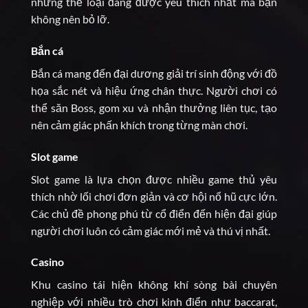
những thể loại đang được yêu thích nhất mà bạn
không nên bỏ lỡ.
Bắn cá
Bắn cá mang đến đại dương giải trí sinh động với đồ
họa sắc nét và hiệu ứng chân thực. Người chơi có
thể săn Boss, gom xu và nhận thưởng liên tục, tạo
nên cảm giác phấn khích trong từng màn chơi.
Slot game
Slot game là lựa chọn được nhiều game thủ yêu
thích nhờ lối chơi đơn giản và cơ hội nổ hũ cực lớn.
Các chủ đề phong phú từ cổ điển đến hiện đại giúp
người chơi luôn có cảm giác mới mẻ và thú vị nhất.
Casino
Khu casino tái hiện không khí sòng bài chuyên
nghiệp với nhiều trò chơi kinh điển như baccarat,